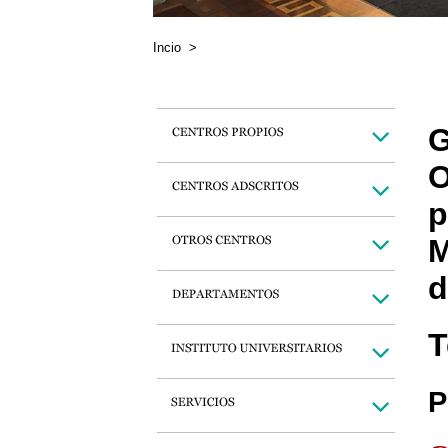
Incio
>
G
O
p
M
d
T
P