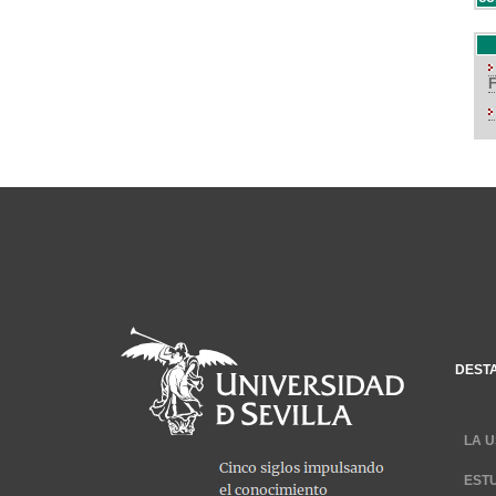
DEST
LA U
EST