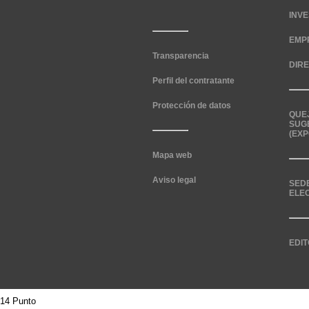
INV
EMP
Transparencia
DIR
Perfil del contratante
Protección de datos
QUE
SUG
(EXP
Mapa web
Aviso legal
SED
ELE
EDIT
14 Punto