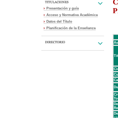
C
Presentación y guía
P
Acceso y Normativa Académica
Datos del Título
Planificación de la Enseñanza
As
Ti
Ci
Cu
Ca
Du
Cr
To
De
Re
De
co