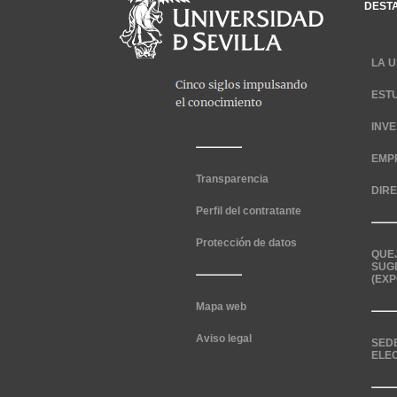
DEST
LA U
EST
INV
EMP
Transparencia
DIR
Perfil del contratante
Protección de datos
QUE
SUG
(EXP
Mapa web
Aviso legal
SED
ELE