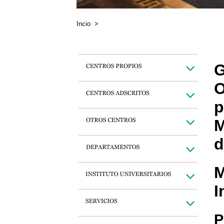
Incio
>
G
O
p
M
d
M
I
P