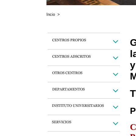
Incio
>
G
l
y
M
T
P
C