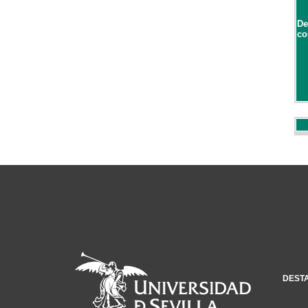
De
co
DEST