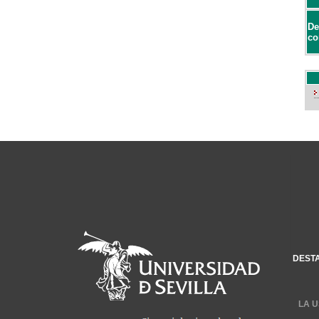
De
co
DEST
LA U