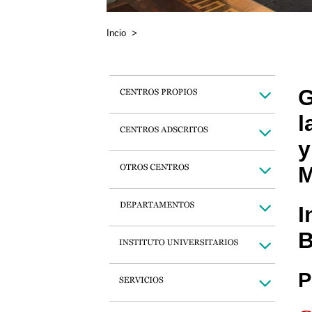
Incio
>
G
l
y
M
I
B
P