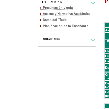
P
Presentación y guía
Acceso y Normativa Académica
Datos del Título
Planificación de la Enseñanza
As
Ti
Ci
Cu
Ca
Du
Cr
To
De
Re
De
co