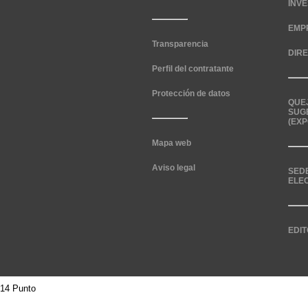
INV
EMP
Transparencia
DIR
Perfil del contratante
Protección de datos
QUE
SUG
(EXP
Mapa web
Aviso legal
SED
ELE
EDIT
14 Punto