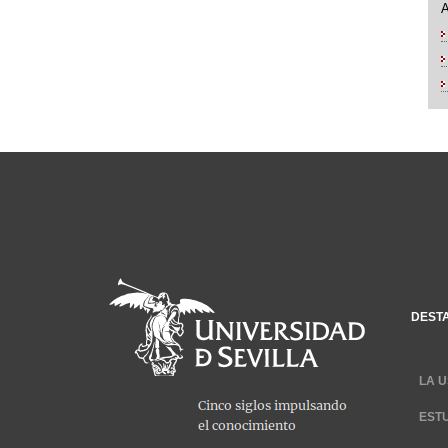
DEST
LA U
EST