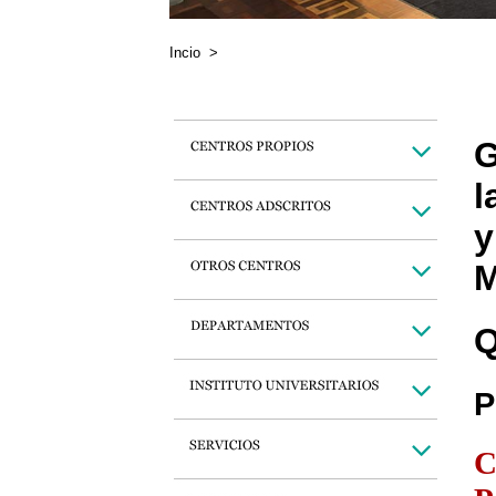
Incio
>
G
l
y
M
Q
P
C