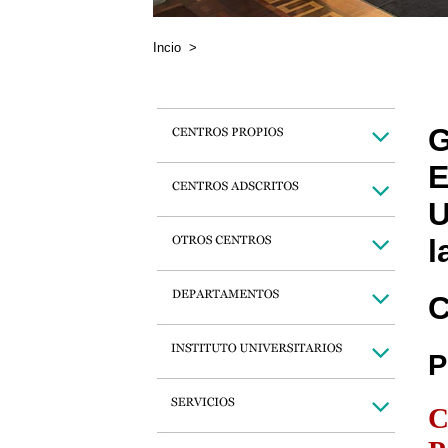
Incio
>
G
E
U
l
C
P
C