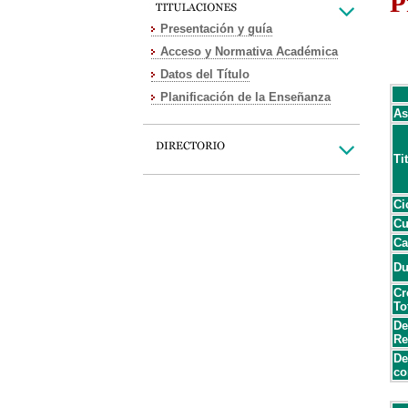
P
Presentación y guía
Acceso y Normativa Académica
Datos del Título
Planificación de la Enseñanza
As
Ti
Ci
Cu
Ca
Du
Cr
To
De
Re
De
co