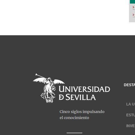
DEST
LA U
EST
INV