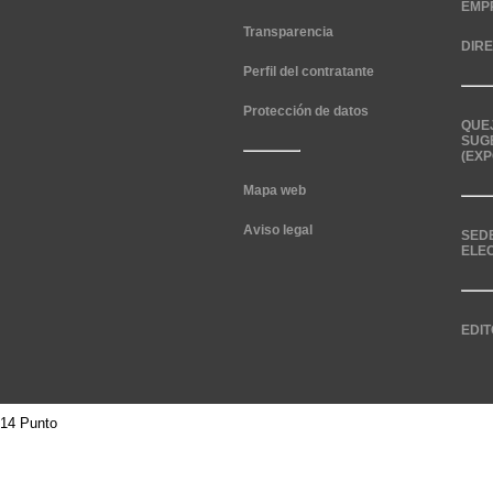
EMP
Transparencia
DIR
Perfil del contratante
Protección de datos
QUE
SUG
(EXP
Mapa web
Aviso legal
SED
ELE
EDIT
14 Punto