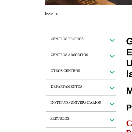
Incio
>
G
E
U
l
M
P
C