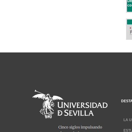
De
co
DEST
LA U
EST