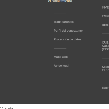
INV
EMP
Transparencia
DIR
Perfil del contratante
Protección de datos
QUE
SUG
(EXP
Mapa web
Aviso legal
SED
ELE
EDIT
14 Punto