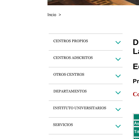
Incio
>
D
L
E
P
Co
As
Ti