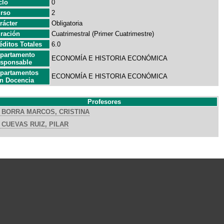
clo
0
rso
2
rácter
Obligatoria
ración
Cuatrimestral (Primer Cuatrimestre)
éditos Totales
6.0
partamento
ECONOMÍA E HISTORIA ECONÓMICA
sponsable
partamentos
ECONOMÍA E HISTORIA ECONÓMICA
n Docencia
Profesores
BORRA MARCOS, CRISTINA
CUEVAS RUIZ, PILAR