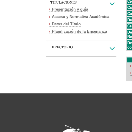
Ci
Cu
Presentación y guía
Ca
Acceso y Normativa Académica
Du
Datos del Título
Cr
Planificación de la Enseñanza
De
Re
De
co