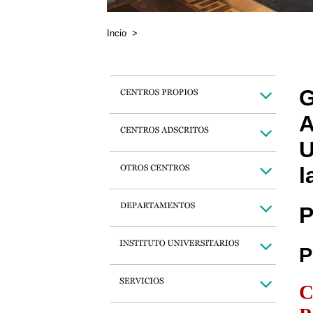
Incio
>
G
A
U
l
P
P
C