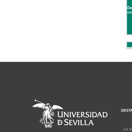
De
co
DEST
LA U