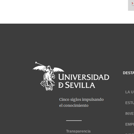
DEST
LA U
EST
INV
EMP
Transparencia