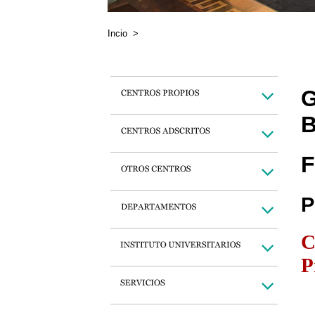
Incio
>
G
B
F
P
C
P