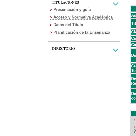
Presentación y guía
As
Acceso y Normativa Académica
Ti
Datos del Título
Ci
Planificación de la Enseñanza
Cu
Ca
Du
Cr
To
De
Re
De
co