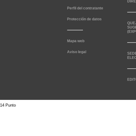
DIR
Perfil del contratante
Protección de datos
QUE
SUG
(EXP
Mapa web
Aviso legal
SED
ELE
EDIT
14 Punto