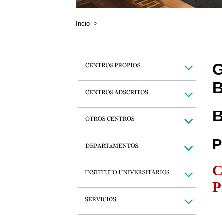
Incio
>
G
B
B
P
C
P