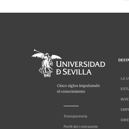
DEST
LA U
EST
INV
EMP
Transparencia
DIR
Perfil del contratante