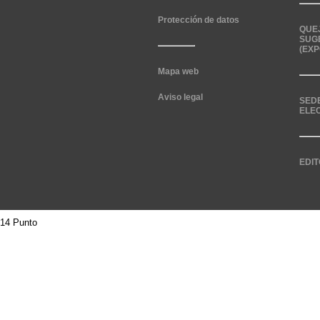
Protección de datos
QUE
SUG
(EXP
Mapa web
Aviso legal
SED
ELE
EDIT
14 Punto