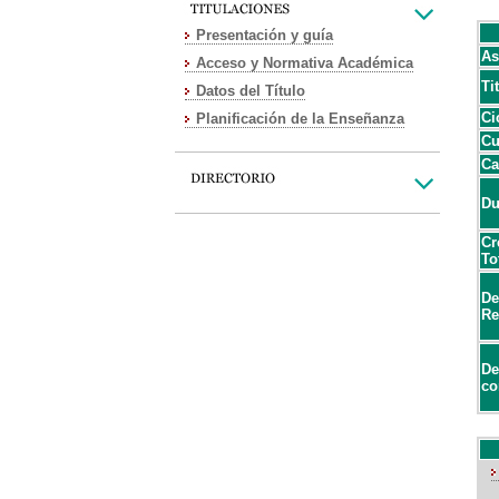
Presentación y guía
As
Acceso y Normativa Académica
Ti
Datos del Título
Ci
Planificación de la Enseñanza
Cu
Ca
Du
Cr
To
De
Re
De
co