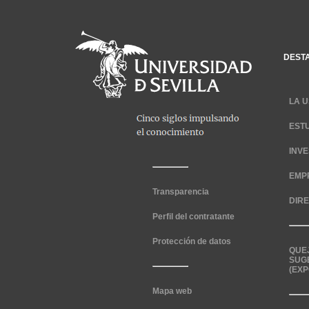
DEST
LA U
EST
INV
EMP
Transparencia
DIR
Perfil del contratante
Protección de datos
QUE
SUG
(EXP
Mapa web