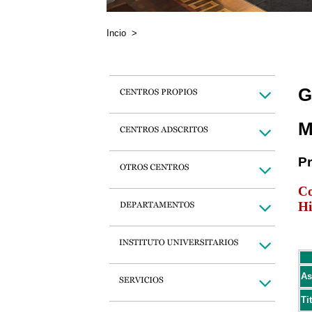
Incio
>
G
M
P
Co
Hi
As
Ti