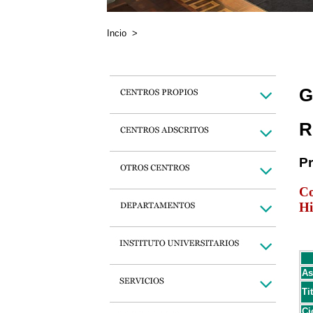
Incio
>
G
R
P
Co
Hi
As
Ti
Ci