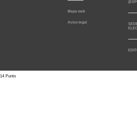
(EXP
Mapa web
Aviso legal
SED
ELE
EDIT
14 Punto