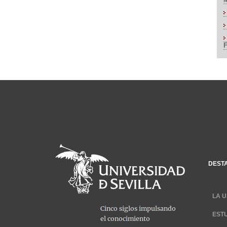
DEST
LA U
EST