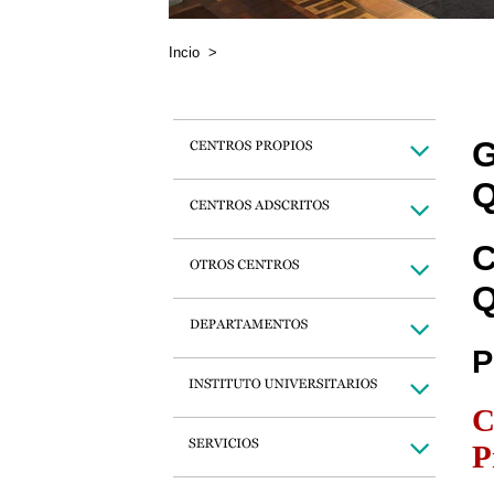
Incio
>
G
Q
C
Q
P
C
P