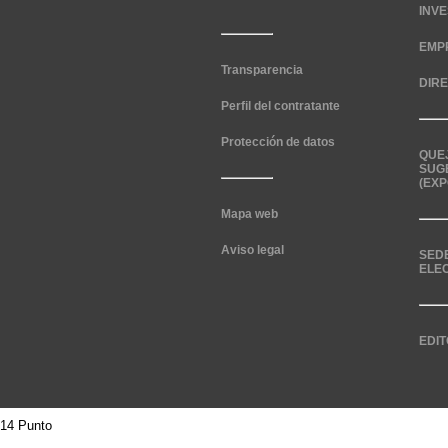
INV
EMP
Transparencia
DIR
Perfil del contratante
Protección de datos
QUE
SUG
(EXP
Mapa web
Aviso legal
SED
ELE
EDIT
14 Punto