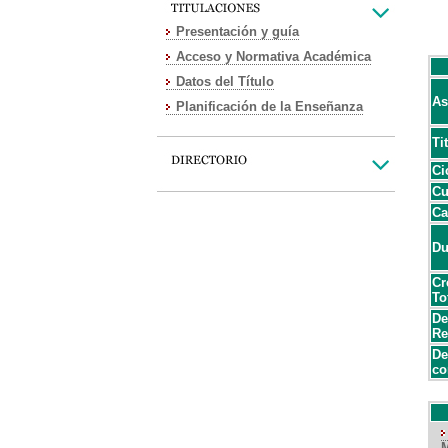
Presentación y guía
Acceso y Normativa Académica
Datos del Título
As
Planificación de la Enseñanza
Ti
Ci
Cu
Ca
Du
Cr
To
De
Re
De
co