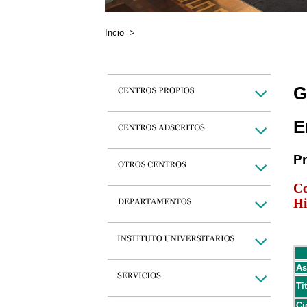
Incio
>
G
E
P
Co
Hi
As
Ti
Ci