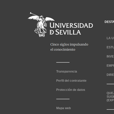
DEST
LA U
EST
INV
EMP
Transparencia
DIR
Perfil del contratante
Protección de datos
QUE
SUG
(EXP
Mapa web