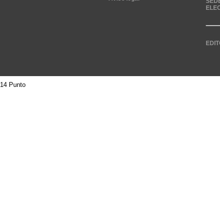
SED
ELE
EDIT
14 Punto