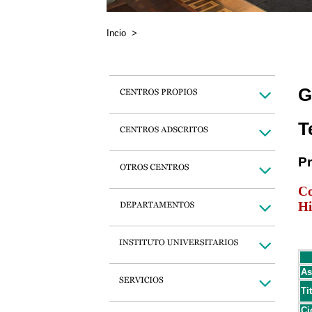
Incio
>
G
T
P
Co
Hi
As
Ti
Ci