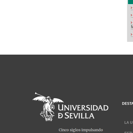
DEST
LA U