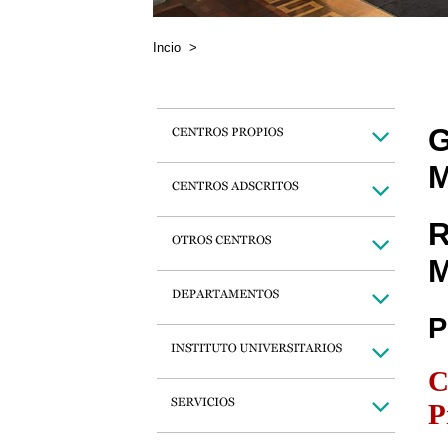
Incio
>
G
M
R
M
P
C
P