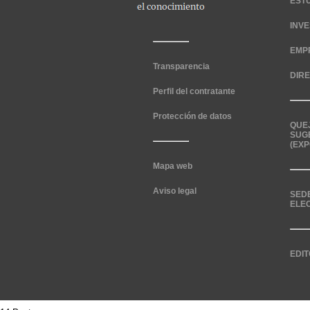
EST
INV
EMP
Transparencia
DIR
Perfil del contratante
Protección de datos
QUE
SUG
(EXP
Mapa web
Aviso legal
SED
ELE
EDIT