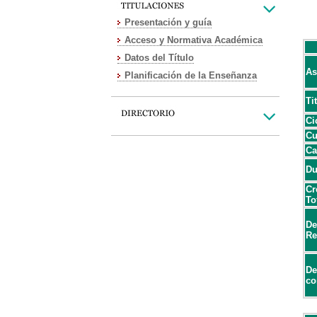
Presentación y guía
Acceso y Normativa Académica
Datos del Título
As
Planificación de la Enseñanza
Ti
Ci
Cu
Ca
Du
Cr
To
De
Re
De
co