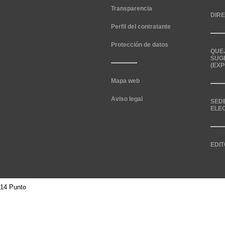
Transparencia
DIR
Perfil del contratante
Protección de datos
QUE
SUG
(EXP
Mapa web
Aviso legal
SED
ELE
EDIT
14 Punto