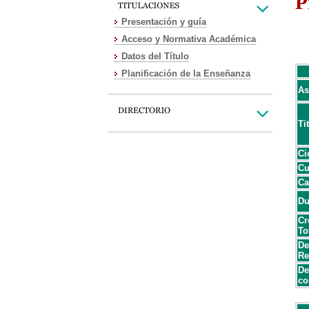
P
Presentación y guía
Acceso y Normativa Académica
Datos del Título
Planificación de la Enseñanza
As
Ti
Ci
Cu
Ca
Du
Cr
To
De
Re
De
co