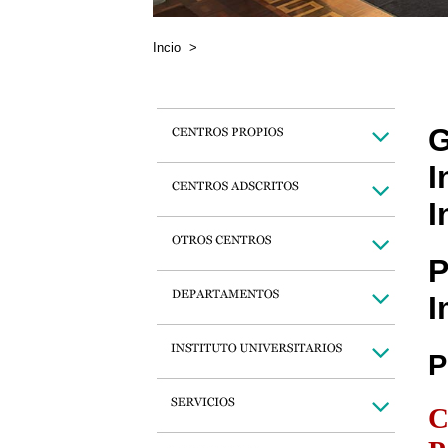
Incio
>
G
I
I
P
I
P
C