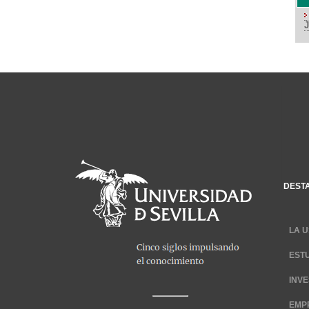
DEST
LA U
EST
INV
EMP