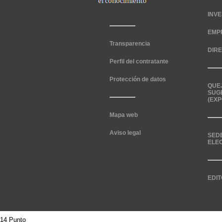
INV
EMP
Transparencia
DIR
Perfil del contratante
Protección de datos
QUE
SUG
(EXP
Mapa web
Aviso legal
SED
ELE
EDIT
14 Punto