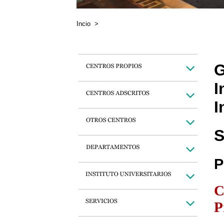
Incio
>
G
I
I
S
P
C
P