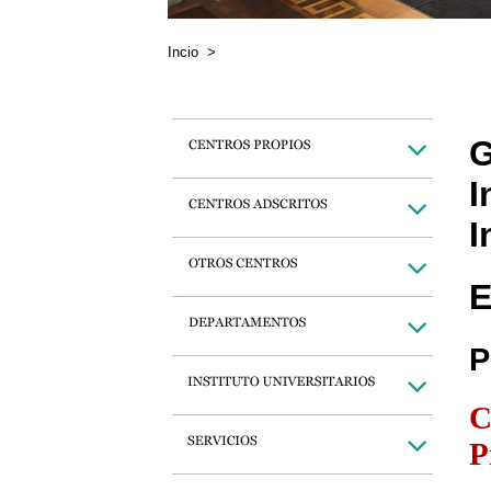
Incio
>
G
I
I
E
P
C
P