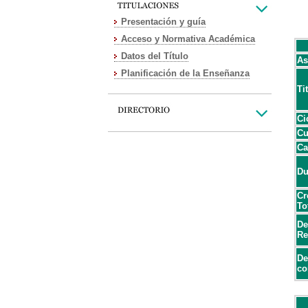
Presentación y guía
Acceso y Normativa Académica
Datos del Título
As
Planificación de la Enseñanza
Ti
Ci
Cu
Ca
Du
Cr
To
De
Re
De
co