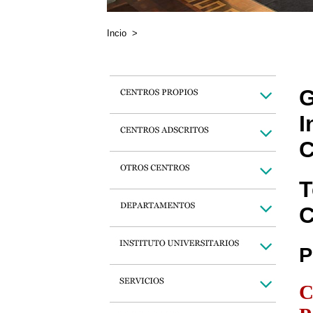
Incio
>
G
I
C
T
C
P
C