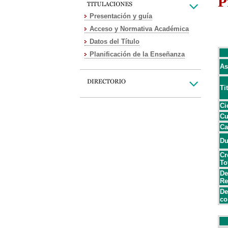
P
Presentación y guía
Acceso y Normativa Académica
Datos del Título
Planificación de la Enseñanza
As
Ti
Ci
Cu
Ca
Du
Cr
To
De
Re
De
co