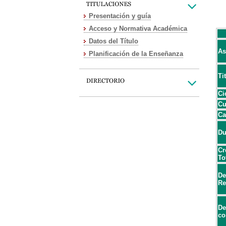
Presentación y guía
Acceso y Normativa Académica
Datos del Título
As
Planificación de la Enseñanza
Ti
Ci
Cu
Ca
Du
Cr
To
De
Re
De
co