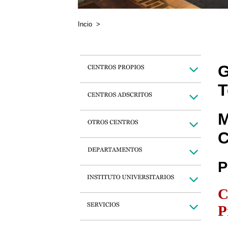
Incio
>
G
T
M
C
P
C
P