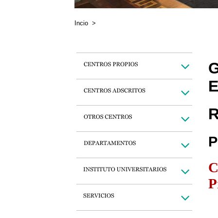
Incio
>
G
E
R
P
C
P