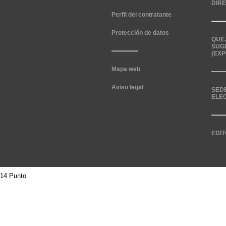
DIR
Perfil del contratante
Protección de datos
QUE
SUG
(EXP
Mapa web
Aviso legal
SED
ELE
EDIT
14 Punto