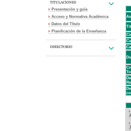
Presentación y guía
Acceso y Normativa Académica
As
Datos del Título
Ti
Planificación de la Enseñanza
Ci
Cu
Ca
Du
Cr
To
De
Re
De
co