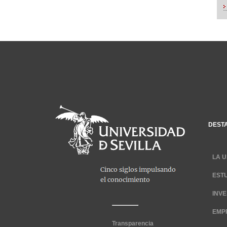
DEST
LA U
EST
INV
EMP
Transparencia