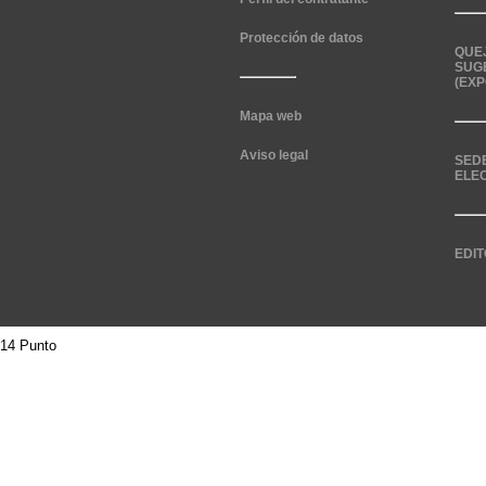
Protección de datos
QUE
SUG
(EXP
Mapa web
Aviso legal
SED
ELE
EDIT
14 Punto