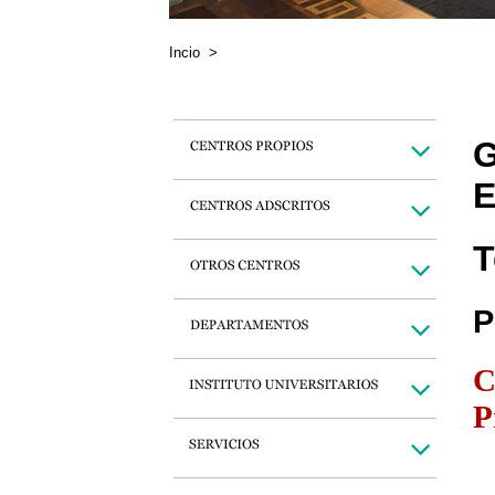
Incio
>
G
E
T
P
C
P