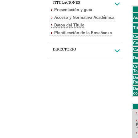
Presentación y guía
Acceso y Normativa Académica
As
Datos del Título
Ti
Planificación de la Enseñanza
Ci
Cu
Ca
Du
Cr
To
De
Re
De
co