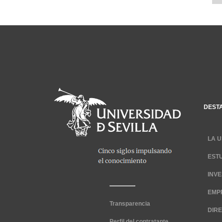
DEST
LA U
EST
INV
EMP
Transparencia
DIR
Perfil del contratante