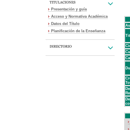
Presentación y guía
Acceso y Normativa Académica
Datos del Título
As
Planificación de la Enseñanza
Ti
Ci
Cu
Ca
Du
Cr
To
De
Re
De
co