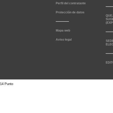
Perfil del contratante
Protección de datos
QUE
SUG
(EXP
Mapa web
Aviso legal
SED
ELE
EDIT
14 Punto