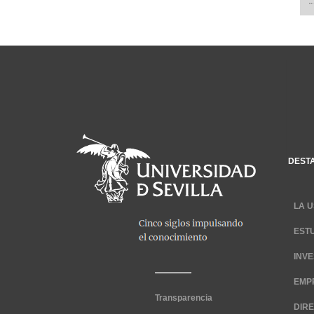
DEST
LA U
EST
INV
EMP
Transparencia
DIR