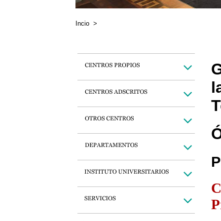
Incio
>
G
l
T
Ó
P
C
P