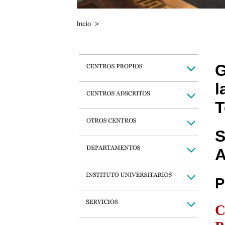
Incio
>
G
l
T
S
A
P
C