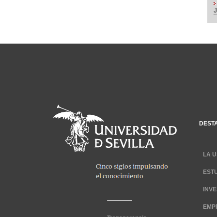
DEST
LA U
EST
INV
EMP