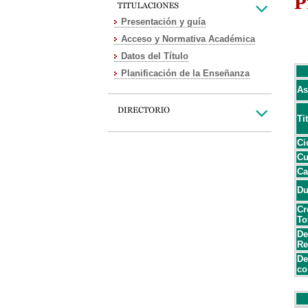
P
Presentación y guía
Acceso y Normativa Académica
Datos del Título
Planificación de la Enseñanza
As
Ti
Ci
Cu
Ca
Du
Cr
To
De
Re
De
co