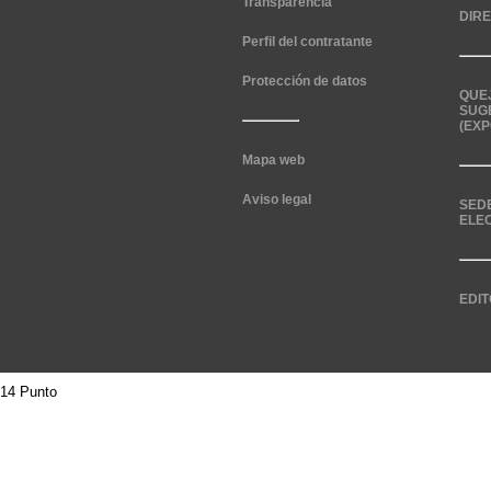
Transparencia
DIR
Perfil del contratante
Protección de datos
QUE
SUG
(EXP
Mapa web
Aviso legal
SED
ELE
EDIT
14 Punto