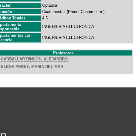
rácter
Optativa
ración
Cuatrimestral (Primer Cuatrimestre)
éditos Totales
4.5
partamento
INGENIERÍA ELECTRÓNICA
sponsable
partamentos con
INGENIERÍA ELECTRÓNICA
cencia
Profesores
CARBALLAR RINCON, ALEJANDRO
ELENA PEREZ, MARIA DEL MAR