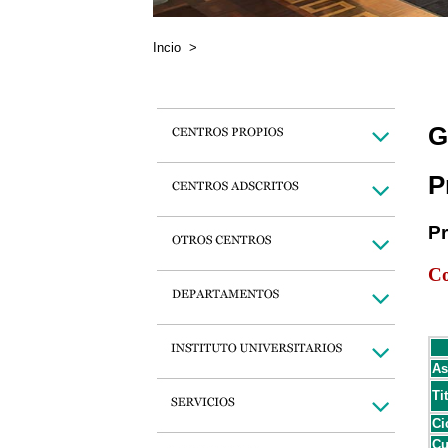
Incio
>
G
P
P
Co
As
Ti
Ci
Cu