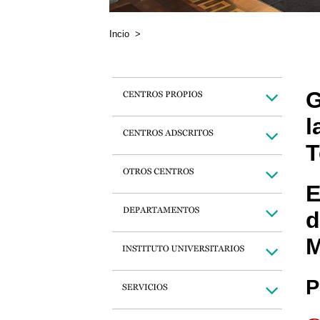
Incio
>
G
l
T
E
d
M
P