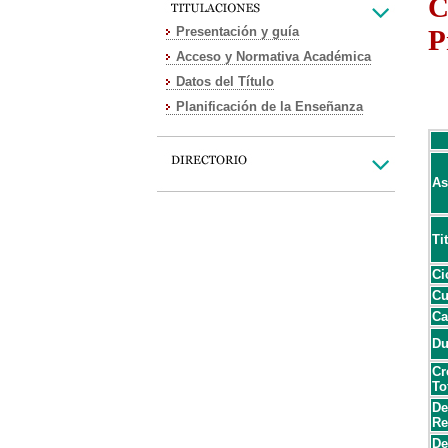
C
Presentación y guía
P
Acceso y Normativa Académica
Datos del Título
Planificación de la Enseñanza
As
Ti
Ci
Cu
Ca
Du
Cr
To
De
Re
De