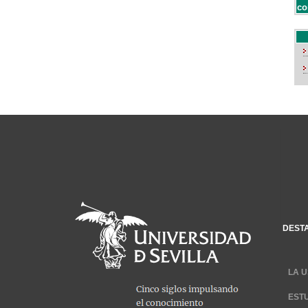
co
DEST
LA U
EST