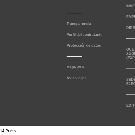
INV
EMP
Transparencia
DIR
Perfil del contratante
Protección de datos
QUE
SUG
(EXP
Mapa web
Aviso legal
SED
ELE
EDIT
14 Punto