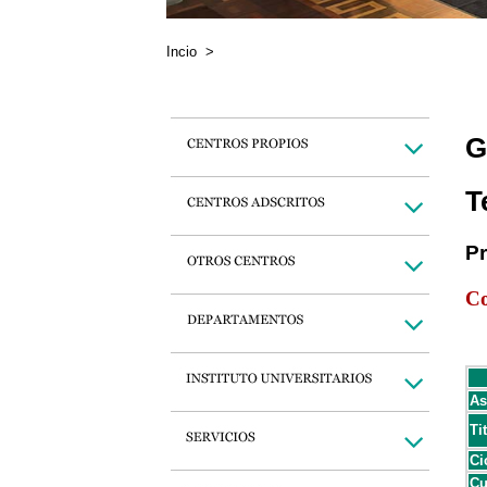
Incio
>
G
T
P
Co
As
Ti
Ci
Cu