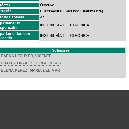
rácter
Optativa
ración
Cuatrimestral (Segundo Cuatrimestre)
éditos Totales
4.5
partamento
INGENIERÍA ELECTRÓNICA
sponsable
partamentos con
INGENIERÍA ELECTRÓNICA
cencia
Profesores
BAENA LECUYER, VICENTE
CHAVEZ ORZAEZ, JORGE JESUS
ELENA PEREZ, MARIA DEL MAR