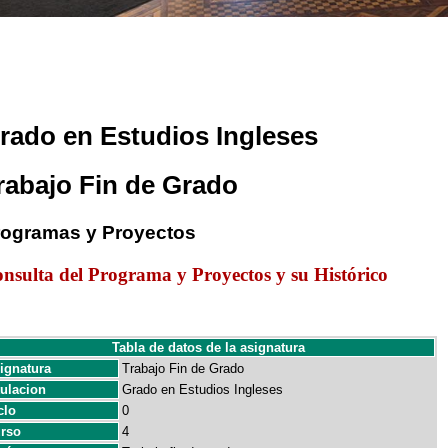
rado en Estudios Ingleses
rabajo Fin de Grado
rogramas y Proyectos
nsulta del Programa y Proyectos y su Histórico
Tabla de datos de la asignatura
ignatura
Trabajo Fin de Grado
tulacion
Grado en Estudios Ingleses
clo
0
rso
4