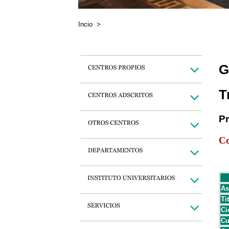
Incio
>
G
T
P
Co
As
Ti
Ci
Cu