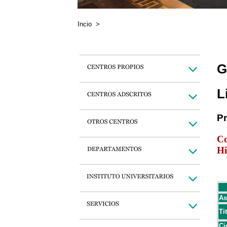
Incio
>
G
L
P
Co
Hi
As
Ti
Ci