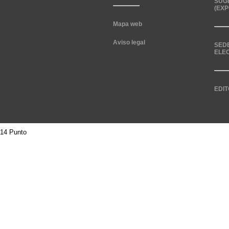
SUG
(EXP
Mapa web
Aviso legal
SED
ELE
EDIT
14 Punto