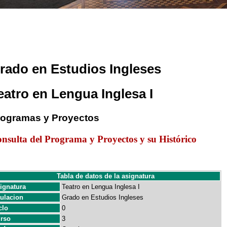
rado en Estudios Ingleses
eatro en Lengua Inglesa I
rogramas y Proyectos
nsulta del Programa y Proyectos y su Histórico
Tabla de datos de la asignatura
ignatura
Teatro en Lengua Inglesa I
tulacion
Grado en Estudios Ingleses
clo
0
rso
3