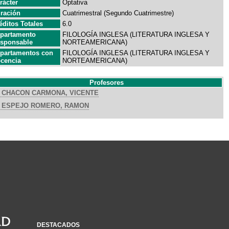
rácter
Optativa
ración
Cuatrimestral (Segundo Cuatrimestre)
éditos Totales
6.0
partamento
FILOLOGÍA INGLESA (LITERATURA INGLESA Y
sponsable
NORTEAMERICANA)
partamentos con
FILOLOGÍA INGLESA (LITERATURA INGLESA Y
cencia
NORTEAMERICANA)
Profesores
CHACON CARMONA, VICENTE
ESPEJO ROMERO, RAMON
DESTACADOS