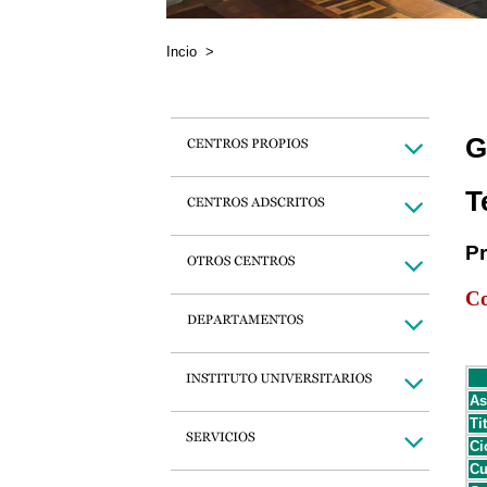
Incio
>
G
T
P
Co
As
Ti
Ci
Cu