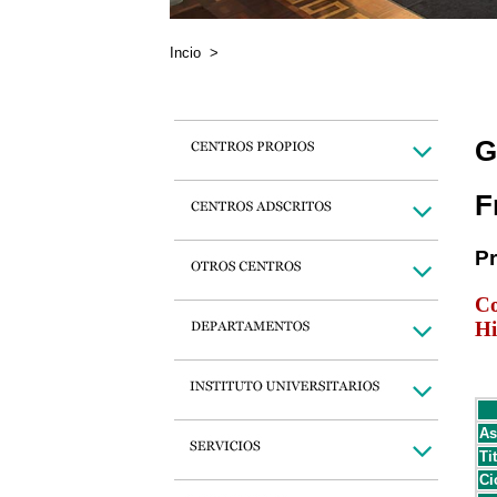
Incio
>
G
F
P
Co
Hi
As
Ti
Ci