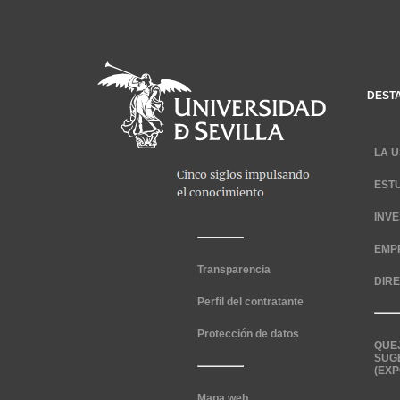
DEST
LA U
EST
INV
EMP
Transparencia
DIR
Perfil del contratante
Protección de datos
QUE
SUG
(EXP
Mapa web