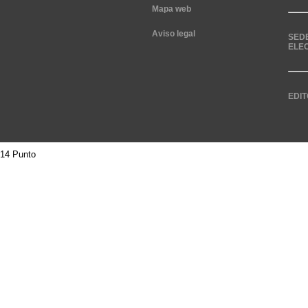
Mapa web
Aviso legal
SED
ELE
EDIT
14 Punto