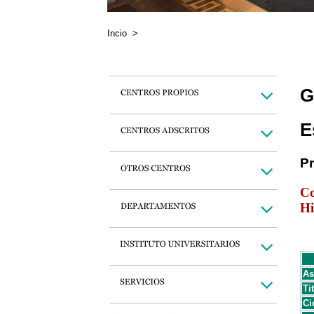
Incio
>
G
E
P
Co
Hi
As
Ti
Ci