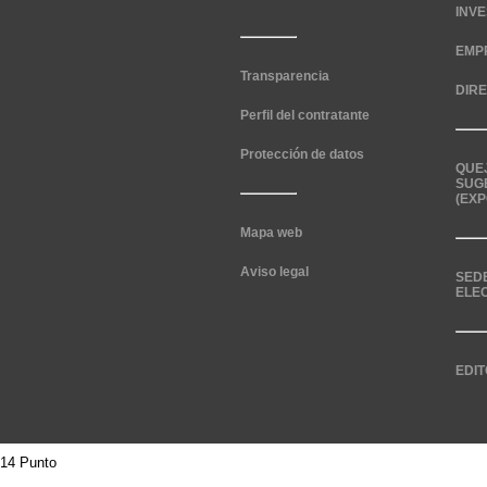
INV
EMP
Transparencia
DIR
Perfil del contratante
Protección de datos
QUE
SUG
(EXP
Mapa web
Aviso legal
SED
ELE
EDIT
14 Punto