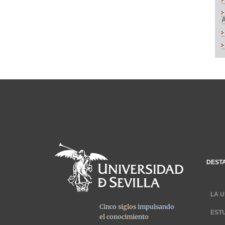
DEST
LA U
EST