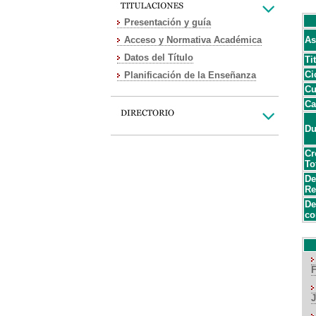
Presentación y guía
Acceso y Normativa Académica
As
Datos del Título
Ti
Ci
Planificación de la Enseñanza
Cu
Ca
Du
Cr
To
De
Re
De
co