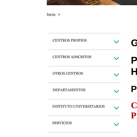
Incio
>
G
P
H
P
C
P