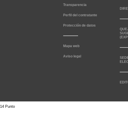
Transparencia
DIR
Perfil del contratante
Protección de datos
QUE
SUG
(EXP
Mapa web
Aviso legal
SED
ELE
EDIT
14 Punto