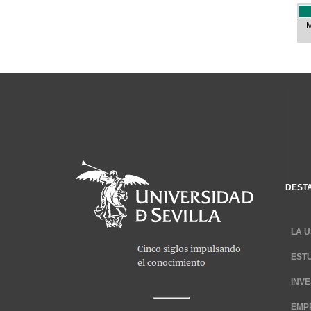
DEST
LA U
EST
INV
EMP