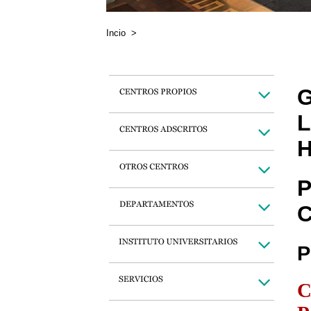
Incio
>
G
L
P
C
P
C