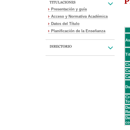
P
Presentación y guía
Acceso y Normativa Académica
Datos del Título
Planificación de la Enseñanza
As
Ti
Ci
Cu
Ca
Du
Cr
To
De
Re
De
co