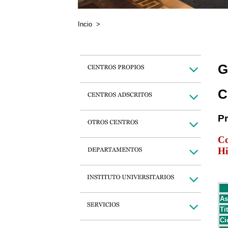
Incio
>
G
C
P
Co
Hi
As
Ti
Ci