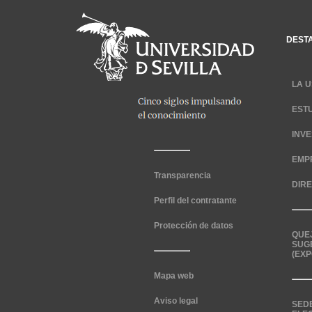
DEST
LA U
EST
INV
EMP
Transparencia
DIR
Perfil del contratante
Protección de datos
QUE
SUG
(EXP
Mapa web
Aviso legal
SED