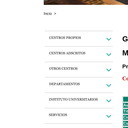
Incio
>
G
M
P
Co
As
Ti
Ci
Cu