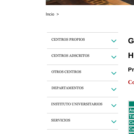
Incio
>
G
H
P
Co
As
Ti
Ci
Cu