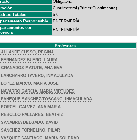
rácter
Obligatoria
ración
Cuatrimestral (Primer Cuatrimestre)
éditos Totales
6.0
partamento Responsable
ENFERMERÍA
partamentos con
ENFERMERÍA
cencia
Profesores
ALLANDE CUSSO, REGINA
FERNANDEZ BUENO, LAURA
GRANADOS MATUTE, ANA EVA
LANCHARRO TAVERO, INMACULADA
LOPEZ MARCO, MARIA JOSE
NAVARRO GARCIA, MARIA VIRTUDES
PANEQUE SANCHEZ-TOSCANO, INMACULADA
PORCEL GALVEZ, ANA MARIA
REBOLLO PALLARES, BEATRIZ
SANABRIA DELGADO, DAVID
SANCHEZ FORNELINO, PILAR
VAZQUEZ SANTIAGO, MARIA SOLEDAD