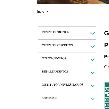
Incio
>
G
P
P
Co
As
Ti
Ci
Cu