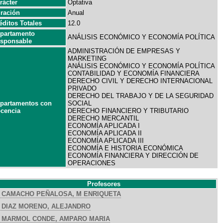
rácter
Optativa
ración
Anual
éditos Totales
12.0
partamento
ANÁLISIS ECONÓMICO Y ECONOMÍA POLÍTICA
sponsable
ADMINISTRACIÓN DE EMPRESAS Y
MARKETING
ANÁLISIS ECONÓMICO Y ECONOMÍA POLÍTICA
CONTABILIDAD Y ECONOMÍA FINANCIERA
DERECHO CIVIL Y DERECHO INTERNACIONAL
PRIVADO
DERECHO DEL TRABAJO Y DE LA SEGURIDAD
partamentos con
SOCIAL
cencia
DERECHO FINANCIERO Y TRIBUTARIO
DERECHO MERCANTIL
ECONOMÍA APLICADA I
ECONOMÍA APLICADA II
ECONOMÍA APLICADA III
ECONOMÍA E HISTORIA ECONÓMICA
ECONOMÍA FINANCIERA Y DIRECCIÓN DE
OPERACIONES
Profesores
CAMACHO PEÑALOSA, M ENRIQUETA
DIAZ MORENO, ALEJANDRO
MARMOL CONDE, AMPARO MARIA