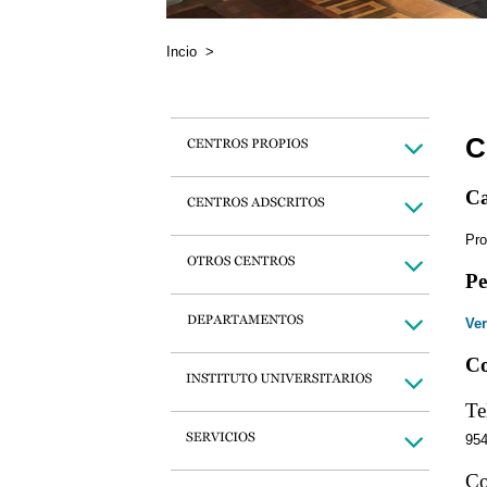
Incio
>
C
Ca
Pro
Pe
Ver
Co
Te
95
Co