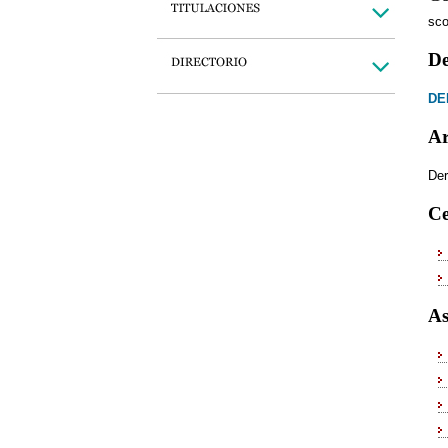
sco
De
DE
Ar
Der
Ce
As