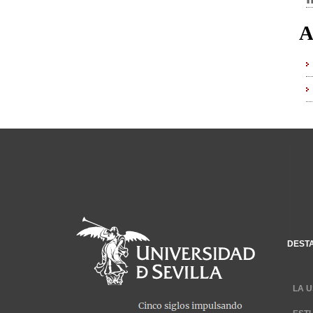
A
DEST
LA U