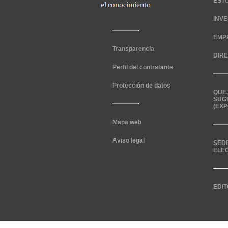
EST
INV
EMP
Transparencia
DIR
Perfil del contratante
Protección de datos
QUE
SUG
(EXP
Mapa web
Aviso legal
SED
ELE
EDIT