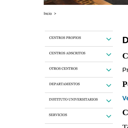
Incio
>
D
C
Pr
P
Ve
C
T