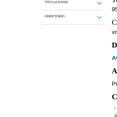
9
C
v
D
A
A
P
C