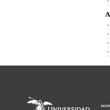
A
DEST