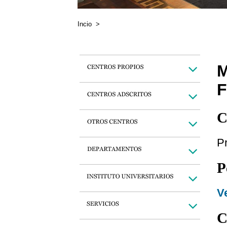
Incio
>
M
C
Pr
P
Ve
C