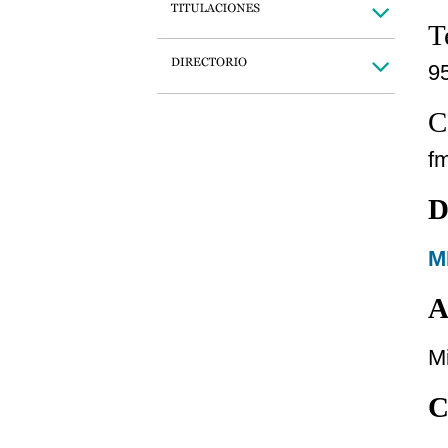
T
9
C
f
D
M
A
Mi
C