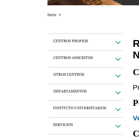
Incio
>
C
Pr
P
Ve
C