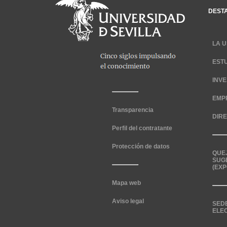
DEST
LA U
EST
INV
EMP
Transparencia
DIR
Perfil del contratante
Protección de datos
QUE
SUG
(EXP
Mapa web
Aviso legal
SED
ELE