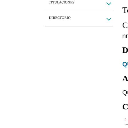
T
C
n
D
Q
A
Q
C