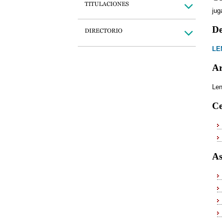
jug
De
LE
Ar
Len
Ce
As