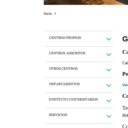
Incio
>
G
Ca
Cat
Pe
Ver
Co
Te
95
Co