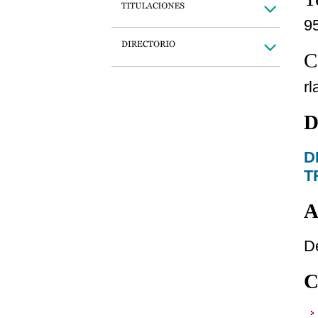
9
C
r
D
D
T
A
De
C