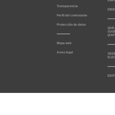
EMP
Transparencia
DIR
Perfil del contratante
Protección de datos
QUE
SUG
(EXP
Mapa web
Aviso legal
SED
ELE
EDIT