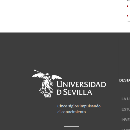
DEST
LA U
EST
INV