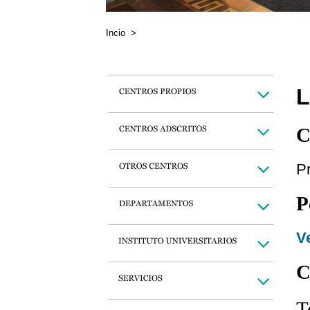
Incio
>
L
C
Pr
P
Ve
C
T