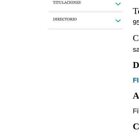
T
9
C
s
D
F
A
Fi
C