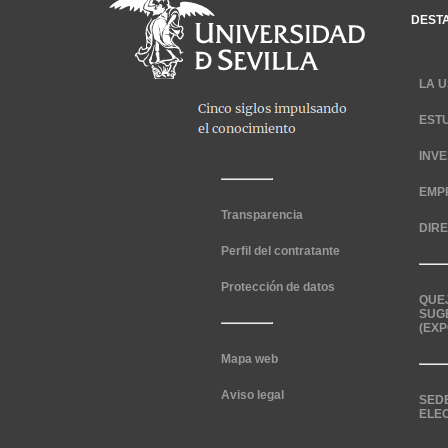
DEST
LA U
EST
INV
EMP
Transparencia
DIR
Perfil del contratante
Protección de datos
QUE
SUG
(EXP
Mapa web
Aviso legal
SED
ELE