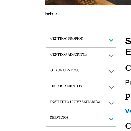
Incio
>
S
C
Pr
P
Ve
C