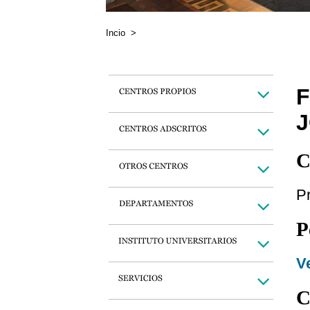
Incio
>
F
C
P
P
Ve
C