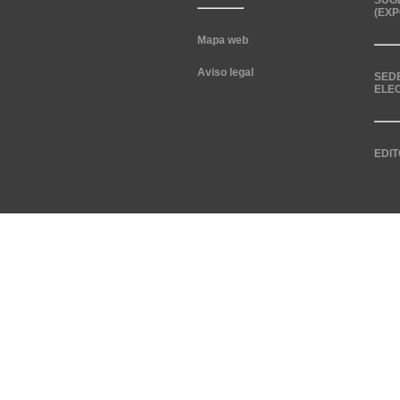
SUG
(EXP
Mapa web
Aviso legal
SED
ELE
EDIT