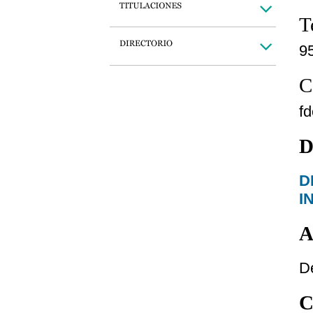
T
9
C
f
D
D
I
A
De
C