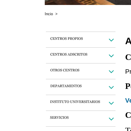
Incio
>
A
C
Pr
P
Ve
C
T