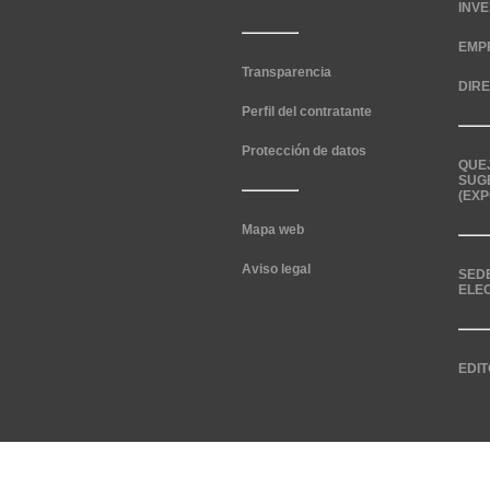
INV
EMP
Transparencia
DIR
Perfil del contratante
Protección de datos
QUE
SUG
(EXP
Mapa web
Aviso legal
SED
ELE
EDIT