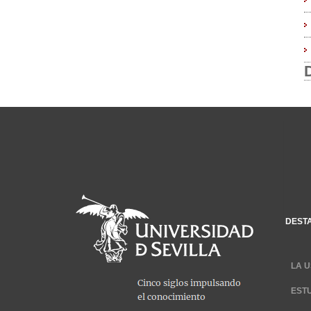
DEST
LA U
EST