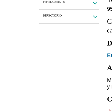
9
C
c
D
E
A
M
y
C