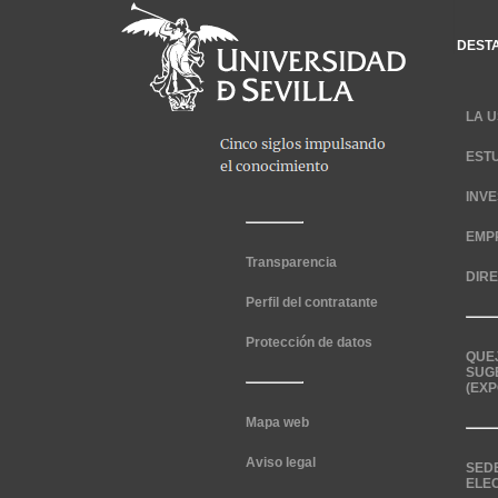
DEST
LA U
EST
INV
EMP
Transparencia
DIR
Perfil del contratante
Protección de datos
QUE
SUG
(EXP
Mapa web
Aviso legal
SED
ELE