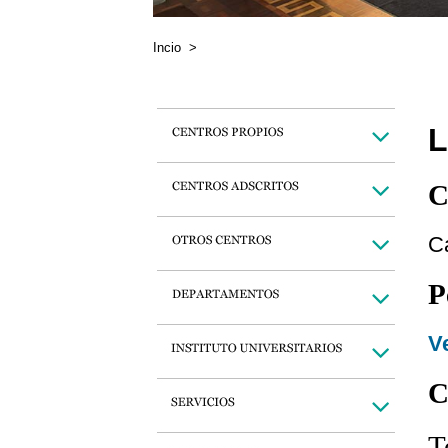
Incio
>
L
C
C
P
Ve
C
T